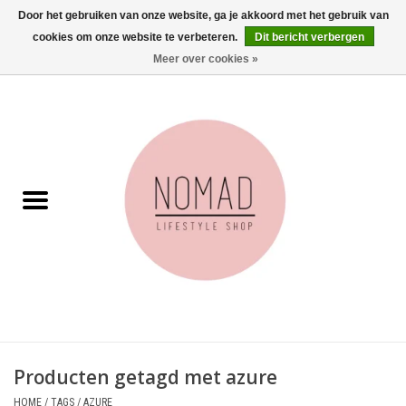
Door het gebruiken van onze website, ga je akkoord met het gebruik van
cookies om onze website te verbeteren.
Dit bericht verbergen
0 Artikelen - €0,00
Meer over cookies »
Home
Woonkamer
Aan tafel
Badkamer
Accessoires
Juwelen
Producten getagd met azure
Wenskaarten
HOME
/
TAGS
/
AZURE