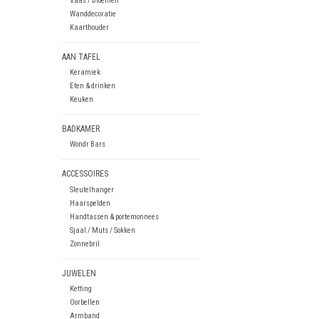
Vaas / Bloemen
Wanddecoratie
Kaarthouder
AAN TAFEL
Keramiek
Eten & drinken
Keuken
BADKAMER
Wondr Bars
ACCESSOIRES
Sleutelhanger
Haarspelden
Handtassen & portemonnees
Sjaal / Muts / Sokken
Zonnebril
JUWELEN
Ketting
Oorbellen
Armband