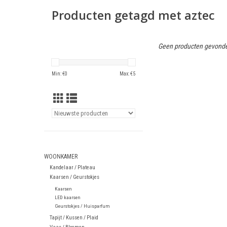
Producten getagd met aztec
Geen producten gevonde
Min: €
0
Max: €
5
WOONKAMER
Kandelaar / Plateau
Kaarsen / Geurstokjes
Kaarsen
LED kaarsen
Geurstokjes / Huisparfum
Tapijt / Kussen / Plaid