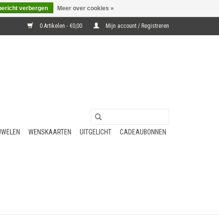
bericht verbergen
Meer over cookies »
0 Artikelen - €0,00
Mijn account / Registreren
UWELEN
WENSKAARTEN
UITGELICHT
CADEAUBONNEN