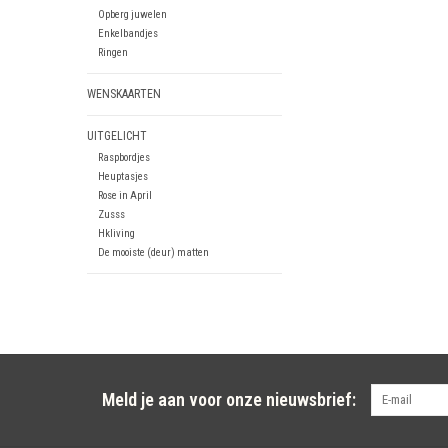
Opberg juwelen
Enkelbandjes
Ringen
WENSKAARTEN
UITGELICHT
Raspbordjes
Heuptasjes
Rose in April
Zusss
Hkliving
De mooiste (deur) matten
Meld je aan voor onze nieuwsbrief: