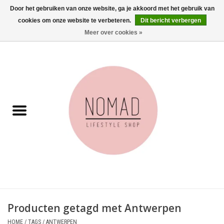
Door het gebruiken van onze website, ga je akkoord met het gebruik van
cookies om onze website te verbeteren.
Dit bericht verbergen
0 Artikelen - €0,00
Meer over cookies »
Home
Woonkamer
Aan tafel
Badkamer
Accessoires
Juwelen
Producten getagd met Antwerpen
Wenskaarten
HOME
/
TAGS
/
ANTWERPEN