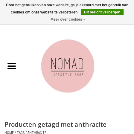
Door het gebruiken van onze website, ga je akkoord met het gebruik van
cookies om onze website te verbeteren.
Dit bericht verbergen
0 Artikelen - €0,00
Meer over cookies »
Home
Woonkamer
Aan tafel
Badkamer
Accessoires
Juwelen
Producten getagd met anthracite
Wenskaarten
HOME
/
TAGS
/
ANTHRACITE