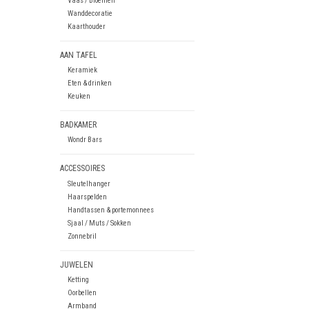
Vaas / Bloemen
Wanddecoratie
Kaarthouder
AAN TAFEL
Keramiek
Eten & drinken
Keuken
BADKAMER
Wondr Bars
ACCESSOIRES
Sleutelhanger
Haarspelden
Handtassen & portemonnees
Sjaal / Muts / Sokken
Zonnebril
JUWELEN
Ketting
Oorbellen
Armband