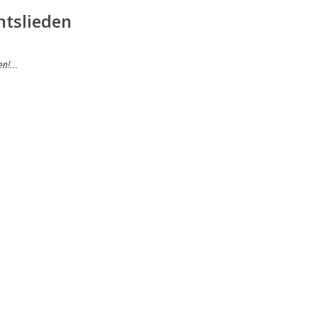
tslieden
n!...