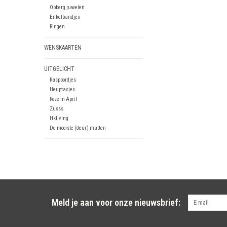
Opberg juwelen
Enkelbandjes
Ringen
WENSKAARTEN
UITGELICHT
Raspbordjes
Heuptasjes
Rose in April
Zusss
Hkliving
De mooiste (deur) matten
Meld je aan voor onze nieuwsbrief: