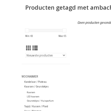
Producten getagd met ambach
Geen producten gevonde
Min: €
0
Max: €
5
WOONKAMER
Kandelaar / Plateau
Kaarsen / Geurstokjes
Kaarsen
LED kaarsen
Geurstokjes / Huisparfum
Tapijt / Kussen / Plaid