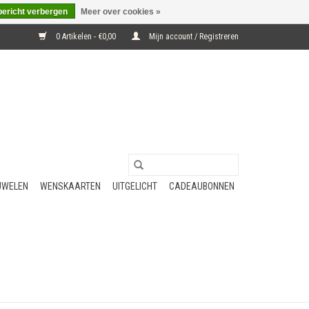
bericht verbergen
Meer over cookies »
0 Artikelen - €0,00
Mijn account / Registreren
UWELEN
WENSKAARTEN
UITGELICHT
CADEAUBONNEN