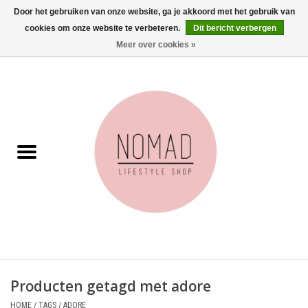
Door het gebruiken van onze website, ga je akkoord met het gebruik van
cookies om onze website te verbeteren.
Dit bericht verbergen
0 Artikelen - €0,00
Meer over cookies »
Home
Woonkamer
Aan tafel
Badkamer
Accessoires
Juwelen
Producten getagd met adore
Wenskaarten
HOME
/
TAGS
/
ADORE