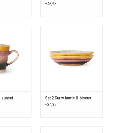
€46,95
 tas sunset
Set 2 Curry bowls Hibiscus
N WINKELWAGEN
TOEVOEGEN AAN WINKELWAGEN
 sunset
Set 2 Curry bowls Hibiscus
€34,95
aradise 2 stuks
Set 4 Café mugs Cape