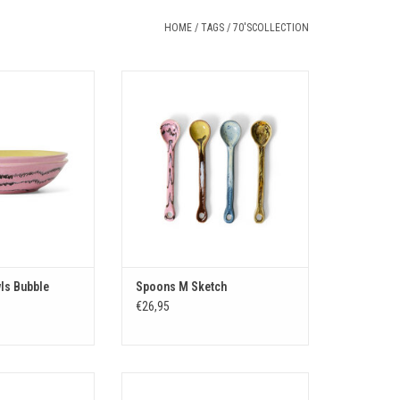
HOME
/
TAGS
/
70'SCOLLECTION
 bowls Bubble
Spoons M Sketch
N WINKELWAGEN
TOEVOEGEN AAN WINKELWAGEN
wls Bubble
Spoons M Sketch
€26,95
ugs Expression
Set 4 Coffee mugs Pop art