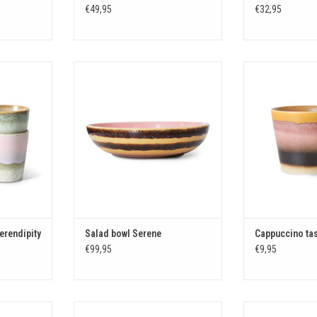
€49,95
€32,95
rendipity
Salad bowl Serene
Cappuccino
KELWAGEN
TOEVOEGEN AAN WINKELWAGEN
TOEVOEGEN AA
erendipity
Salad bowl Serene
Cappuccino tas
€99,95
€9,95
unbeam
Coffee mug Sunset
Side plates P