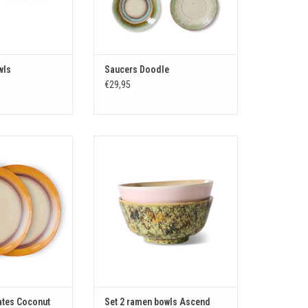
wls
Saucers Doodle
€29,95
plates Coconut
Set 2 ramen bowls Ascend
N WINKELWAGEN
TOEVOEGEN AAN WINKELWAGEN
lates Coconut
Set 2 ramen bowls Ascend