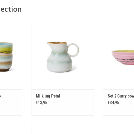
lection
Deco
Milk jug Petal
Set 2 Curry
KELWAGEN
TOEVOEGEN AAN WINKELWAGEN
TOEVOEGEN AA
o
Milk jug Petal
Set 2 Curry bo
€13,95
€34,95
de
Set 2 Pasta bowls Patina
Set 2 Lungo m