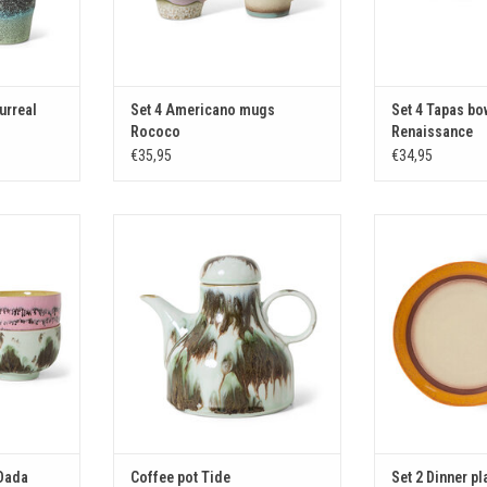
urreal
Set 4 Americano mugs
Set 4 Tapas bo
Rococo
Renaissance
€35,95
€34,95
s Dada
Coffee pot Tide
Set 2 Dinner 
KELWAGEN
TOEVOEGEN AAN WINKELWAGEN
TOEVOEGEN AA
 Dada
Coffee pot Tide
Set 2 Dinner p