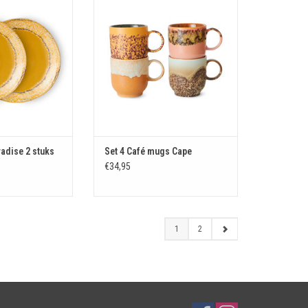
N WINKELWAGEN
TOEVOEGEN AAN WINKELWAGEN
radise 2 stuks
Set 4 Café mugs Cape
€34,95
1
2