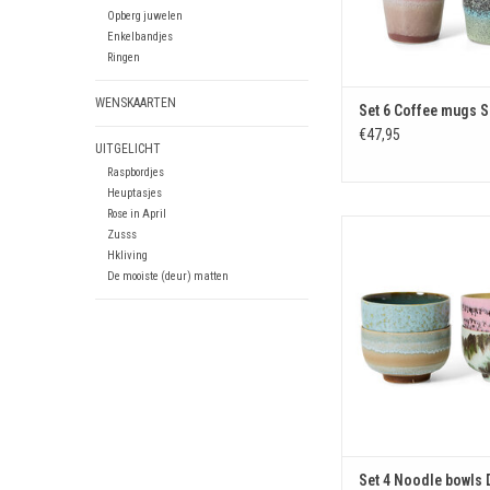
Opberg juwelen
Enkelbandjes
Ringen
WENSKAARTEN
Set 6 Coffee mugs S
€47,95
UITGELICHT
Raspbordjes
Heuptasjes
Rose in April
Set 4 Noodle bowl
Zusss
Hkliving
TOEVOEGEN AAN WIN
De mooiste (deur) matten
Set 4 Noodle bowls