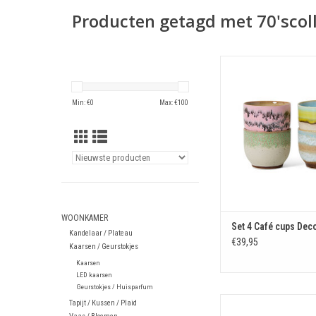
Producten getagd met 70'scol
Set 4 Café cups 
TOEVOEGEN AAN WIN
Min: €
0
Max: €
100
WOONKAMER
Set 4 Café cups Dec
Kandelaar / Plateau
€39,95
Kaarsen / Geurstokjes
Kaarsen
LED kaarsen
Geurstokjes / Huisparfum
Cookie jar Ti
Tapijt / Kussen / Plaid