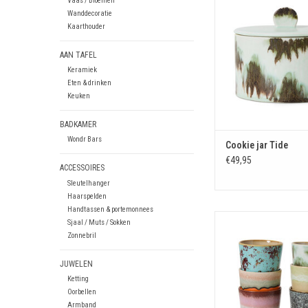
Vaas / Bloemen
TOEVOEGEN AAN WIN
Wanddecoratie
Kaarthouder
AAN TAFEL
Keramiek
Eten & drinken
Keuken
BADKAMER
Wondr Bars
Cookie jar Tide
€49,95
ACCESSOIRES
Sleutelhanger
Haarspelden
Handtassen & portemonnees
Set 6 Coffee mugs 
Sjaal / Muts / Sokken
Zonnebril
TOEVOEGEN AAN WIN
JUWELEN
Ketting
Oorbellen
Armband