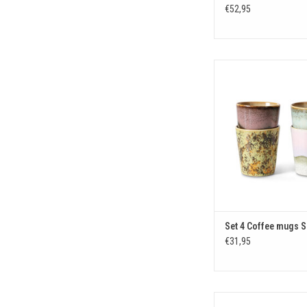
€52,95
Set 4 Coffee mugs Se
TOEVOEGEN AAN WIN
Set 4 Coffee mugs S
€31,95
Americano mug S