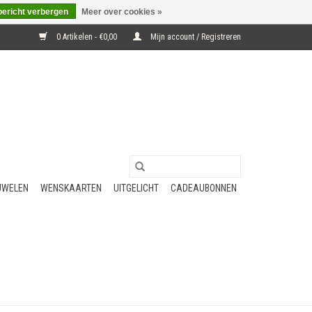
bericht verbergen
Meer over cookies »
0 Artikelen - €0,00
Mijn account / Registreren
UWELEN
WENSKAARTEN
UITGELICHT
CADEAUBONNEN