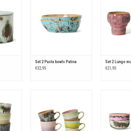
KELWAGEN
TOEVOEGEN AAN WINKELWAGEN
TOEVOEGEN AA
Set 2 Pasta bowls Patina
Set 2 Lungo m
€32,95
€21,95
Surreal
Set 4 Americano mugs Rococo
Set 4 Tapas bo
KELWAGEN
TOEVOEGEN AAN WINKELWAGEN
TOEVOEGEN AA