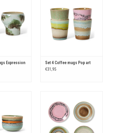
N WINKELWAGEN
TOEVOEGEN AAN WINKELWAGEN
ugs Expression
Set 4 Coffee mugs Pop art
€31,95
wls Renaissance
Saucers Doodle
N WINKELWAGEN
TOEVOEGEN AAN WINKELWAGEN