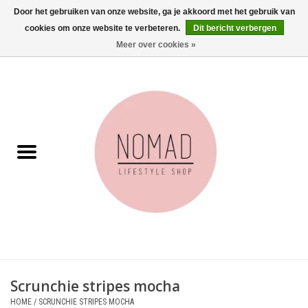
Door het gebruiken van onze website, ga je akkoord met het gebruik van
cookies om onze website te verbeteren.
Dit bericht verbergen
0 Artikelen - €0,00
Meer over cookies »
Home
Woonkamer
Aan tafel
Badkamer
Accessoires
Juwelen
Scrunchie stripes mocha
Wenskaarten
HOME
/
SCRUNCHIE STRIPES MOCHA