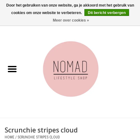
Door het gebruiken van onze website, ga je akkoord met het gebruik van
cookies om onze website te verbeteren.
Dit bericht verbergen
0 Artikelen - €0,00
Meer over cookies »
Home
Woonkamer
Aan tafel
Badkamer
Accessoires
Juwelen
Scrunchie stripes cloud
Wenskaarten
HOME
/
SCRUNCHIE STRIPES CLOUD