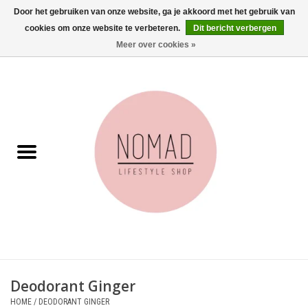
Door het gebruiken van onze website, ga je akkoord met het gebruik van
cookies om onze website te verbeteren.
Dit bericht verbergen
0 Artikelen - €0,00
Meer over cookies »
Home
Woonkamer
Aan tafel
Badkamer
Accessoires
Juwelen
Deodorant Ginger
Wenskaarten
HOME
/
DEODORANT GINGER