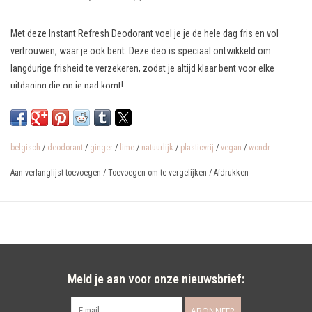
Met deze Instant Refresh Deodorant voel je je de hele dag fris en vol
vertrouwen, waar je ook bent. Deze deo is speciaal ontwikkeld om
langdurige frisheid te verzekeren, zodat je altijd klaar bent voor elke
uitdaging die op je pad komt!
Dit maakt WONDR 100% WONDR-ful:
Vegan / Dierproefvrij / Heerlijk ruikend / 100% plasticvrij / Bio-afbreekbaar
belgisch
/
deodorant
/
ginger
/
lime
/
natuurlijk
/
plasticvrij
/
vegan
/
wondr
Alle WONDR-producten zijn bedacht, geformuleerd en geproduceerd op
Aan verlanglijst toevoegen
/
Toevoegen om te vergelijken
/
Afdrukken
Belgische bodem
Meld je aan voor onze nieuwsbrief:
ABONNEER