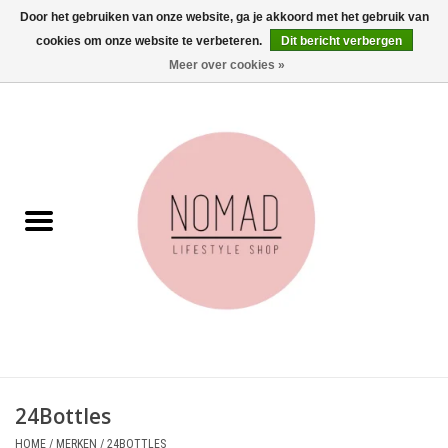
Door het gebruiken van onze website, ga je akkoord met het gebruik van
cookies om onze website te verbeteren.
Dit bericht verbergen
0 Artikelen - €0,00
Meer over cookies »
Home
Woonkamer
Aan tafel
Badkamer
Accessoires
Juwelen
24Bottles
Wenskaarten
HOME
/
MERKEN
/
24BOTTLES