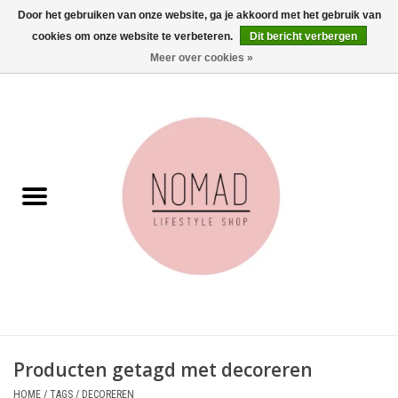
Door het gebruiken van onze website, ga je akkoord met het gebruik van
cookies om onze website te verbeteren.
Dit bericht verbergen
0 Artikelen - €0,00
Meer over cookies »
Home
Woonkamer
Aan tafel
Badkamer
Accessoires
Juwelen
Producten getagd met decoreren
Wenskaarten
HOME
/
TAGS
/
DECOREREN